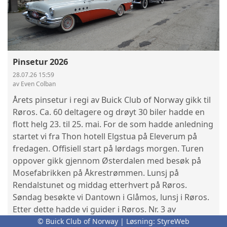
Pinsetur 2026
28.07.26 15:59
av Even Colban
Årets pinsetur i regi av Buick Club of Norway gikk til
Røros. Ca. 60 deltagere og drøyt 30 biler hadde en
flott helg 23. til 25. mai. For de som hadde anledning
startet vi fra Thon hotell Elgstua på Eleverum på
fredagen. Offisiell start på lørdags morgen. Turen
oppover gikk gjennom Østerdalen med besøk på
Mosefabrikken på Åkrestrømmen. Lunsj på
Rendalstunet og middag etterhvert på Røros.
Søndag besøkte vi Dantown i Glåmos, lunsj i Røros.
Etter dette hadde vi guider i Røros. Nr. 3 av
Roadmaster vil ha mye stoff fra denne turen.
© Buick Club of Norway | Løsning:
StyreWeb