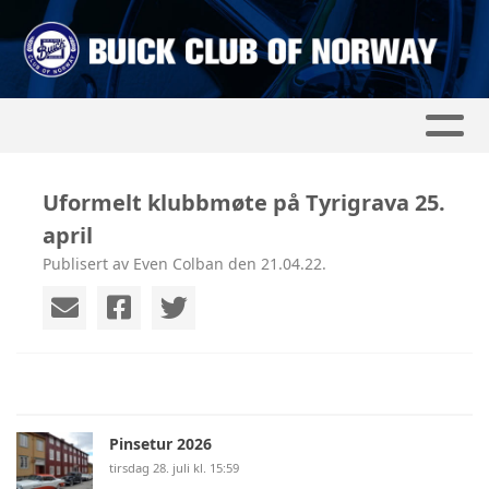
Uformelt klubbmøte på Tyrigrava 25.
april
Publisert av Even Colban den 21.04.22.
Pinsetur 2026
tirsdag 28. juli kl. 15:59