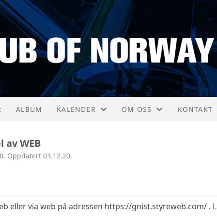
R
ALBUM
KALENDER
OM OSS
KONTAKT
KALENDER
AKTIVITETER
KONTAKT
l av WEB
0. Oppdatert 03.12.20.
LISTE
NYTTIGE LINKER
STYRET
VEDTEKTER
eb eller via web på adressen https://gnist.styreweb.com/ . L
HISTORIE