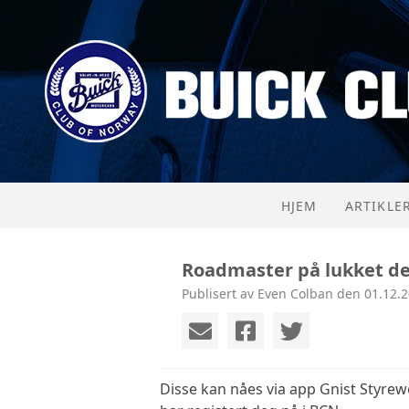
HJEM
ARTIKLE
Roadmaster på lukket de
Publisert av Even Colban den 01.12.2
Disse kan nåes via app Gnist Styrew