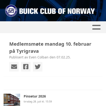
Medlemsmøte mandag 10. februar
på Tyrigrava
Publisert av Even Colban den 07.02.25.
Pinsetur 2026
tirsdag 28. juli kl. 15:59