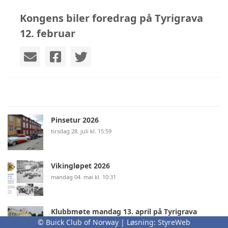
Kongens biler foredrag på Tyrigrava
12. februar
Pinsetur 2026
tirsdag 28. juli kl. 15:59
Vikingløpet 2026
mandag 04. mai kl. 10:31
Klubbmøte mandag 13. april på Tyrigrava
© Buick Club of Norway | Løsning:
StyreWeb
fredag 10. april kl. 02:00