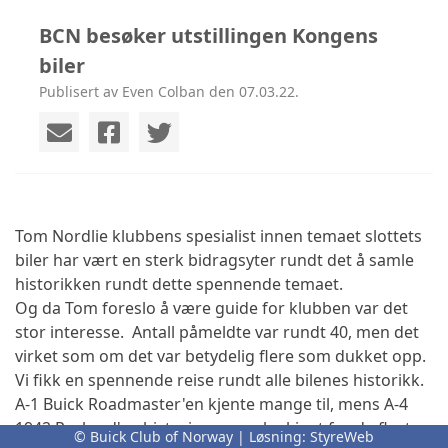
BCN besøker utstillingen Kongens
biler
Publisert av Even Colban den 07.03.22.
Tom Nordlie klubbens spesialist innen temaet slottets
biler har vært en sterk bidragsyter rundt det å samle
historikken rundt dette spennende temaet.
Og da Tom foreslo å være guide for klubben var det
stor interesse. Antall påmeldte var rundt 40, men det
virket som om det var betydelig flere som dukket opp.
Vi fikk en spennende reise rundt alle bilenes historikk.
A-1 Buick Roadmaster'en kjente mange til, mens A-4
1942 Packard'en historien var nok ukjent for de fleste.
© Buick Club of Norway | Løsning:
StyreWeb