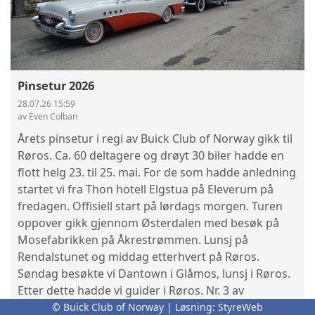
Pinsetur 2026
28.07.26 15:59
av Even Colban
Årets pinsetur i regi av Buick Club of Norway gikk til
Røros. Ca. 60 deltagere og drøyt 30 biler hadde en
flott helg 23. til 25. mai. For de som hadde anledning
startet vi fra Thon hotell Elgstua på Eleverum på
fredagen. Offisiell start på lørdags morgen. Turen
oppover gikk gjennom Østerdalen med besøk på
Mosefabrikken på Åkrestrømmen. Lunsj på
Rendalstunet og middag etterhvert på Røros.
Søndag besøkte vi Dantown i Glåmos, lunsj i Røros.
Etter dette hadde vi guider i Røros. Nr. 3 av
Roadmaster vil ha mye stoff fra denne turen.
© Buick Club of Norway | Løsning:
StyreWeb