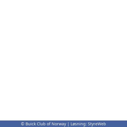
© Buick Club of Norway | Løsning:
StyreWeb