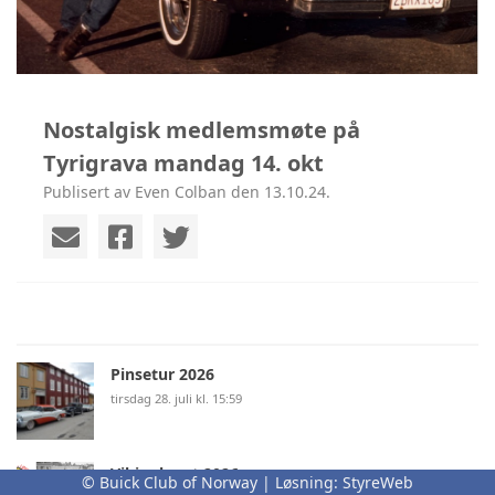
Nostalgisk medlemsmøte på
Tyrigrava mandag 14. okt
Publisert av Even Colban den 13.10.24.
Pinsetur 2026
tirsdag 28. juli kl. 15:59
Vikingløpet 2026
© Buick Club of Norway | Løsning:
StyreWeb