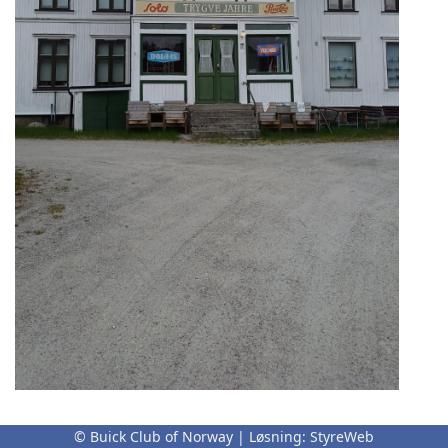
Tur til Setskog Landhandelmuseum
© Buick Club of Norway | Løsning:
StyreWeb