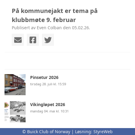
På kommunejakt er tema på
klubbmøte 9. februar
Publisert av Even Colban den 05.02.26.
Pinsetur 2026
tirsdag 28. juli kl. 15:59
Vikingløpet 2026
mandag 04. mai kl. 10:31
© Buick Club of Norway | Løsning:
StyreWeb
Klubbmøte mandag 13. april på Tyrigrava